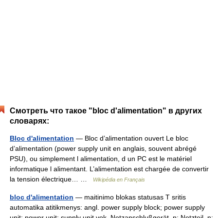
Смотреть что такое "bloc d'alimentation" в других
словарях:
Bloc d'alimentation
— Bloc d’alimentation ouvert Le bloc
d’alimentation (power supply unit en anglais, souvent abrégé
PSU), ou simplement l alimentation, d un PC est le matériel
informatique l alimentant. L’alimentation est chargée de convertir
la tension électrique… …
Wikipédia en Français
bloc d'alimentation
— maitinimo blokas statusas T sritis
automatika atitikmenys: angl. power supply block; power supply
unit; power unit; supply unit vok. Netzanschlußgerät, n; Netzteil, n;