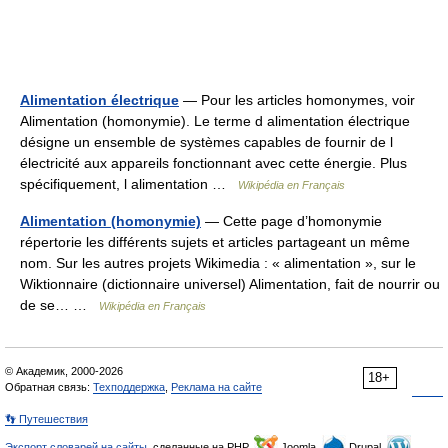
Alimentation électrique
— Pour les articles homonymes, voir
Alimentation (homonymie). Le terme d alimentation électrique
désigne un ensemble de systèmes capables de fournir de l
électricité aux appareils fonctionnant avec cette énergie. Plus
spécifiquement, l alimentation …
Wikipédia en Français
Alimentation (homonymie)
— Cette page d’homonymie
répertorie les différents sujets et articles partageant un même
nom. Sur les autres projets Wikimedia : « alimentation », sur le
Wiktionnaire (dictionnaire universel) Alimentation, fait de nourrir ou
de se… …
Wikipédia en Français
© Академик, 2000-2026
18+
Обратная связь:
Техподдержка
,
Реклама на сайте
👣 Путешествия
Экспорт словарей на сайты
, сделанные на PHP,
Joomla,
Drupal,