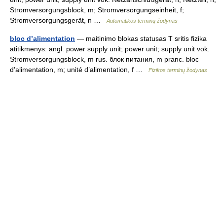
Stromversorgungsblock, m; Stromversorgungseinheit, f;
Stromversorgungsgerät, n …
Automatikos terminų žodynas
bloc d’alimentation
— maitinimo blokas statusas T sritis fizika
atitikmenys: angl. power supply unit; power unit; supply unit vok.
Stromversorgungsblock, m rus. блок питания, m pranc. bloc
d’alimentation, m; unité d’alimentation, f …
Fizikos terminų žodynas